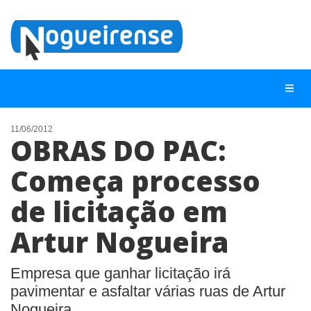
11/06/2012
OBRAS DO PAC:
NOTÍCIAS
Começa processo
LISTA DIGITAL
de licitação em
TELEFONES ÚTEIS
QUEM SOMOS
Artur Nogueira
CONTATO
Empresa que ganhar licitação irá
ANUNCIE
pavimentar e asfaltar várias ruas de Artur
Nogueira