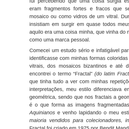
fui percebendo que uma coisa surgia e
eram fragmentos fortes e fracos que 
mosaico ou como vidros de um vitral. Du
insistiam em surgir em quase todos meu
aquilo era uma coisa minha, que vinha do m
como uma marca pessoal.
Comecei um estudo sério e infatigável pa
identificasse com minhas formas coloridas 
vitrais, dos mosaicos bizantinos e até d
encontrei o termo “Fractal”
(do latim Frac
que tinha tudo a ver com minhas repetiçõ
interpretações, meu estilo diferenciava 
geométrica, sendo que nos fractais a geo
é o que forma as imagens fragmentadas
Aquinianos
e venho lapidando o meu esti
maioria vendidos para colecionadores, inc
Fractal foi criado em 1975 por Bendit Mand