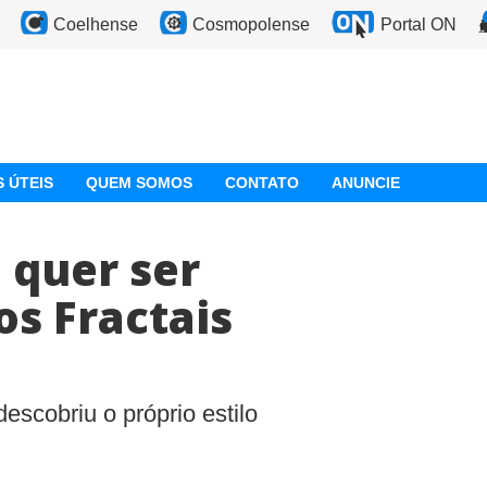
Coelhense
Cosmopolense
Portal ON
 ÚTEIS
QUEM SOMOS
CONTATO
ANUNCIE
 quer ser
os Fractais
scobriu o próprio estilo