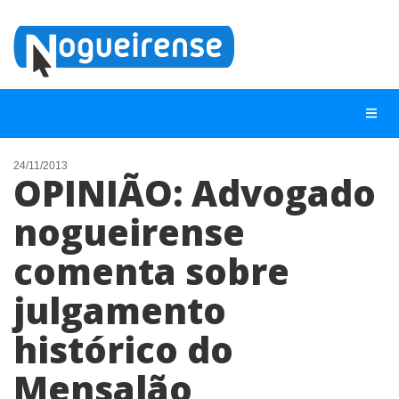
24/11/2013
OPINIÃO: Advogado
NOTÍCIAS
nogueirense
LISTA DIGITAL
comenta sobre
TELEFONES ÚTEIS
QUEM SOMOS
julgamento
CONTATO
histórico do
ANUNCIE
Mensalão