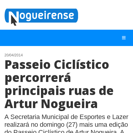
20/04/2014
Passeio Ciclístico
NOTÍCIAS
percorrerá
LISTA DIGITAL
principais ruas de
TELEFONES ÚTEIS
QUEM SOMOS
Artur Nogueira
CONTATO
A Secretaria Municipal de Esportes e Lazer
ANUNCIE
realizará no domingo (27) mais uma edição
do Passeio Ciclístico de Artur Nogueira. A