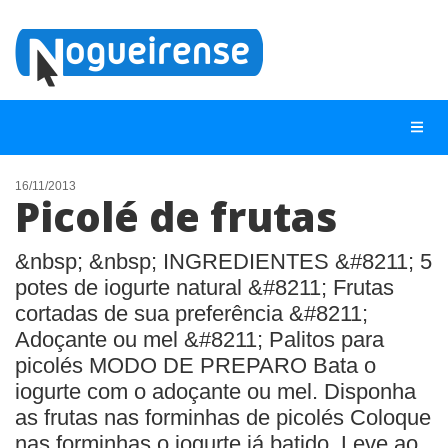
16/11/2013
Picolé de frutas
NOTÍCIAS
LISTA DIGITAL
&nbsp; &nbsp; INGREDIENTES &#8211; 5
potes de iogurte natural &#8211; Frutas
TELEFONES ÚTEIS
cortadas de sua preferência &#8211;
QUEM SOMOS
Adoçante ou mel &#8211; Palitos para
picolés MODO DE PREPARO Bata o
CONTATO
iogurte com o adoçante ou mel. Disponha
ANUNCIE
as frutas nas forminhas de picolés Coloque
nas forminhas o iogurte já batido. Leve ao