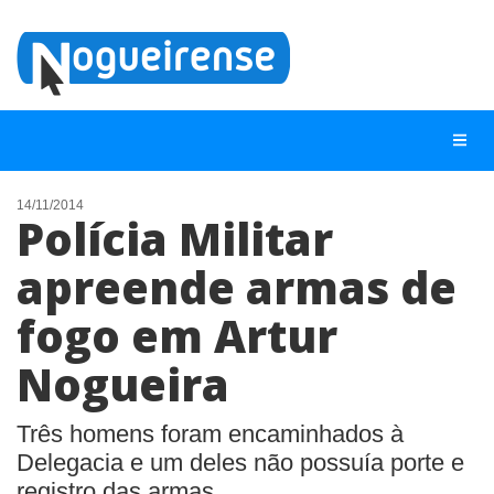
14/11/2014
Polícia Militar
NOTÍCIAS
apreende armas de
LISTA DIGITAL
fogo em Artur
TELEFONES ÚTEIS
QUEM SOMOS
Nogueira
CONTATO
Três homens foram encaminhados à
ANUNCIE
Delegacia e um deles não possuía porte e
registro das armas