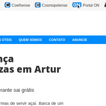
Coelhense
Cosmopolense
Portal ON
 ÚTEIS
QUEM SOMOS
CONTATO
ANUNCIE
nça
zas em Artur
ante sai grátis
rmas de servir açaí. Barca de um