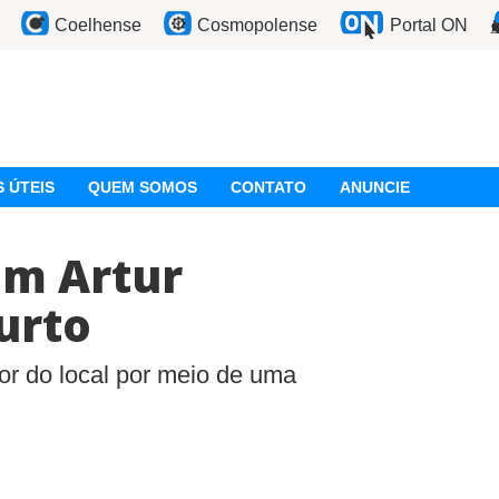
Coelhense
Cosmopolense
Portal ON
 ÚTEIS
QUEM SOMOS
CONTATO
ANUNCIE
em Artur
urto
or do local por meio de uma