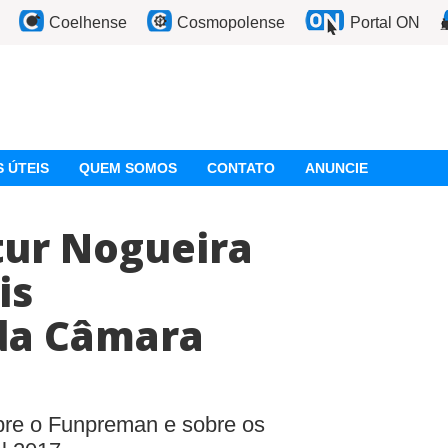
Coelhense
Cosmopolense
Portal ON
 ÚTEIS
QUEM SOMOS
CONTATO
ANUNCIE
tur Nogueira
is
da Câmara
re o Funpreman e sobre os