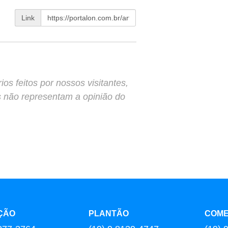
Link
s feitos por nossos visitantes,
s não representam a opinião do
ÇÃO
PLANTÃO
COME