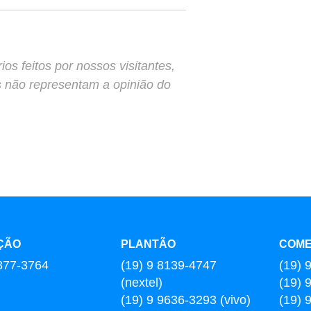
s feitos por nossos visitantes,
s não representam a opinião do
ÇÃO
PLANTÃO
COME
877-3764
(19) 9 8139-4747
(19) 
(nextel)
(19) 
(19) 9 9636-3293 (vivo)
(19) 