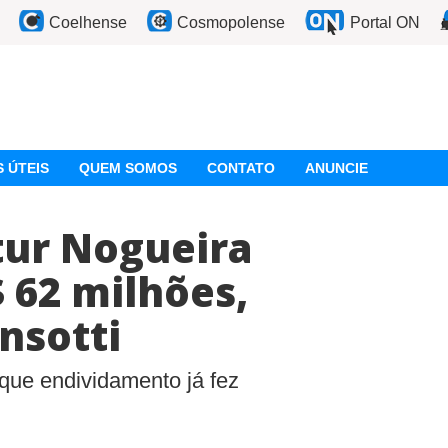
Coelhense
Cosmopolense
Portal ON
 ÚTEIS
QUEM SOMOS
CONTATO
ANUNCIE
tur Nogueira
 62 milhões,
nsotti
 que endividamento já fez