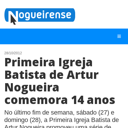
28/10/2012
Primeira Igreja
NOTÍCIAS
Batista de Artur
LISTA DIGITAL
Nogueira
TELEFONES ÚTEIS
QUEM SOMOS
comemora 14 anos
CONTATO
No último fim de semana, sábado (27) e
ANUNCIE
domingo (28), a Primeira Igreja Batista de
Artur Nogueira promoveu uma série de