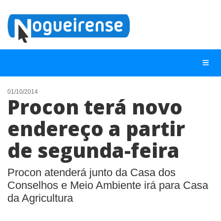
01/10/2014
Procon terá novo
NOTÍCIAS
endereço a partir
LISTA DIGITAL
de segunda-feira
TELEFONES ÚTEIS
QUEM SOMOS
Procon atenderá junto da Casa dos
CONTATO
Conselhos e Meio Ambiente irá para Casa
da Agricultura
ANUNCIE