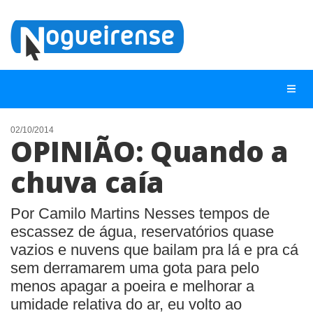
02/10/2014
OPINIÃO: Quando a
NOTÍCIAS
chuva caía
LISTA DIGITAL
TELEFONES ÚTEIS
Por Camilo Martins Nesses tempos de
escassez de água, reservatórios quase
QUEM SOMOS
vazios e nuvens que bailam pra lá e pra cá
CONTATO
sem derramarem uma gota para pelo
ANUNCIE
menos apagar a poeira e melhorar a
umidade relativa do ar, eu volto ao