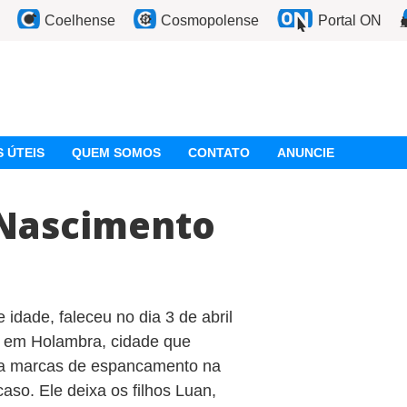
Coelhense
Cosmopolense
Portal ON
 ÚTEIS
QUEM SOMOS
CONTATO
ANUNCIE
 Nascimento
idade, faleceu no dia 3 de abril
o em Holambra, cidade que
nha marcas de espancamento na
aso. Ele deixa os filhos Luan,