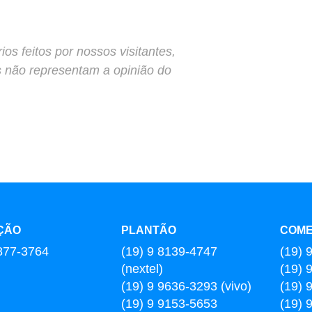
s feitos por nossos visitantes,
s não representam a opinião do
ÇÃO
PLANTÃO
COME
877-3764
(19) 9 8139-4747
(19) 
(nextel)
(19) 
(19) 9 9636-3293 (vivo)
(19) 
(19) 9 9153-5653
(19) 