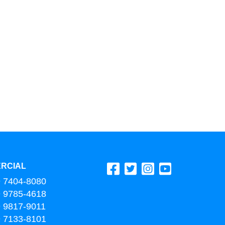
RCIAL
9 7404-8080
9 9785-4618
9 9817-9011
9 7133-8101