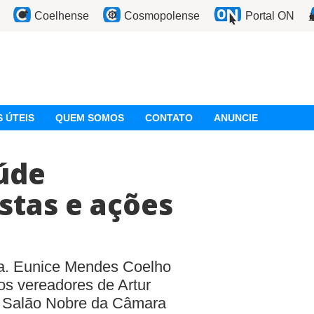
Coelhense
Cosmopolense
Portal ON
 ÚTEIS
QUEM SOMOS
CONTATO
ANUNCIE
aúde
stas e ações
ra. Eunice Mendes Coelho
os vereadores de Artur
o Salão Nobre da Câmara