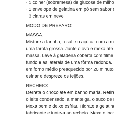
· 1 colher (sobremesa) de glucose de milho
· 1 envelope de gelatina em pó sem sabor e
· 3 claras em neve
MODO DE PREPARO:
MASSA:
Misture a farinha, o sal e o açúcar com a 
uma farofa grossa. Junte o ovo e mexa até
massa. Leve à geladeira coberta com filme 
fundo e as laterais de uma fôrma redonda.
em forno médio preaquecido por 20 minut
esfriar e despreze os feijões.
RECHEIO:
Derreta o chocolate em banho-maria. Retire
o leite condensado, a manteiga, o suco de 
Mexa bem e deixe esfriar. Hidrate a gelati
fabricante e junte-a ao recheio. Mexa e in