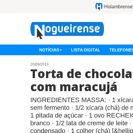
Holambrense
NOTÍCIAS
LISTA DIGITAL
TELEFONES
20/09/2014
Torta de chocol
com maracujá
INGREDIENTES MASSA: · 1 xícara (c
sem fermento · 1/2 xícara (chá) de m
1 pitada de açúcar · 1 ovo RECHEIO
branco · 1/2 lata de creme de leite · 
condensado · 1 colher (chá) [&hellip