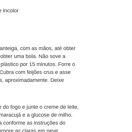
 incolor
manteiga, com as mãos, até obter
 obter uma bola. Não sove a
plástico por 15 minutos. Forre o
 Cubra com feijões crus e asse
os, aproximadamente. Deixe
 do fogo e junte o creme de leite,
maracujá e a glucose de milho.
na conforme as instruções do
corpore as claras em neve