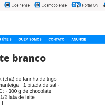
Coelhense
Cosmopolense
Portal ON
 ÚTEIS
QUEM SOMOS
CONTATO
ANUNCIE
ate branco
há) de farinha de trigo
anteiga · 1 pitada de sal ·
: · 300 g de chocolate
1/2 lata de leite
;]