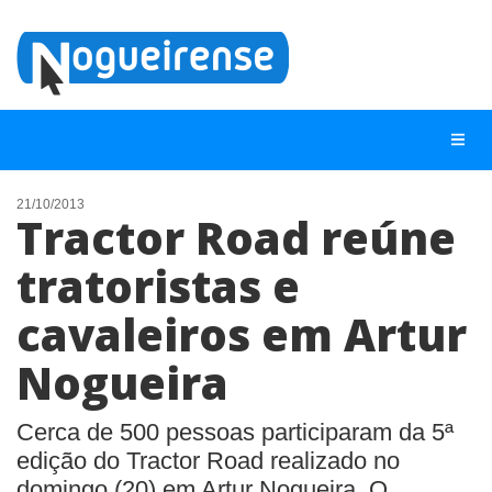
21/10/2013
Tractor Road reúne
NOTÍCIAS
tratoristas e
LISTA DIGITAL
cavaleiros em Artur
TELEFONES ÚTEIS
QUEM SOMOS
Nogueira
CONTATO
Cerca de 500 pessoas participaram da 5ª
ANUNCIE
edição do Tractor Road realizado no
domingo (20) em Artur Nogueira. O