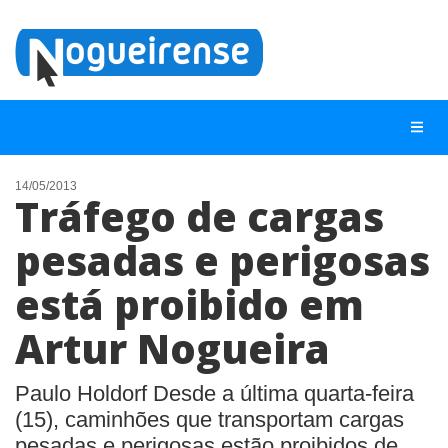
14/05/2013
Tráfego de cargas
NOTÍCIAS
pesadas e perigosas
LISTA DIGITAL
está proibido em
TELEFONES ÚTEIS
QUEM SOMOS
Artur Nogueira
CONTATO
Paulo Holdorf Desde a última quarta-feira
ANUNCIE
(15), caminhões que transportam cargas
pesadas e perigosas estão proibidos de