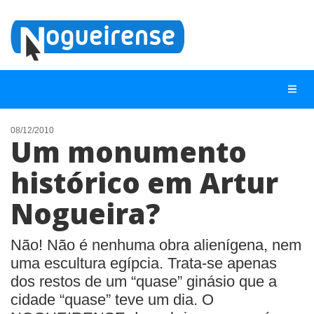
08/12/2010
Um monumento
NOTÍCIAS
histórico em Artur
LISTA DIGITAL
Nogueira?
TELEFONES ÚTEIS
QUEM SOMOS
Não! Não é nenhuma obra alienígena, nem
CONTATO
uma escultura egípcia. Trata-se apenas
dos restos de um “quase” ginásio que a
ANUNCIE
cidade “quase” teve um dia. O