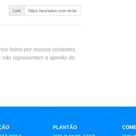
Link
s feitos por nossos visitantes,
s não representam a opinião do
ÇÃO
PLANTÃO
COME