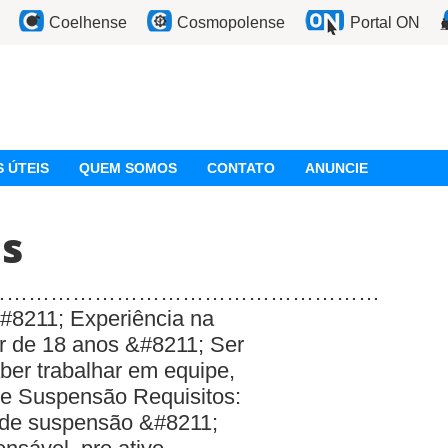
Coelhense
Cosmopolense
Portal ON
 ÚTEIS
QUEM SOMOS
CONTATO
ANUNCIE
is
………………………………………………
&#8211; Experiência na
r de 18 anos &#8211; Ser
aber trabalhar em equipe,
e Suspensão Requisitos:
 de suspensão &#8211;