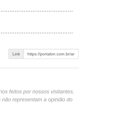
……………………………………
……………………………………
Link
s feitos por nossos visitantes,
s não representam a opinião do