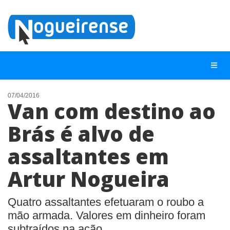
07/04/2016
Van com destino ao
NOTÍCIAS
Brás é alvo de
LISTA DIGITAL
assaltantes em
TELEFONES ÚTEIS
QUEM SOMOS
Artur Nogueira
CONTATO
Quatro assaltantes efetuaram o roubo a
ANUNCIE
mão armada. Valores em dinheiro foram
subtraídos na ação.