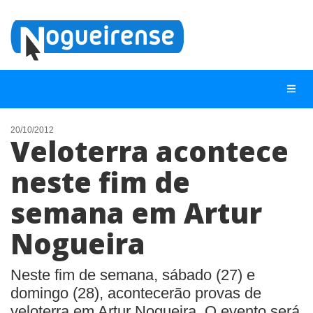
20/10/2012
Veloterra acontece
NOTÍCIAS
neste fim de
LISTA DIGITAL
semana em Artur
TELEFONES ÚTEIS
QUEM SOMOS
Nogueira
CONTATO
Neste fim de semana, sábado (27) e
ANUNCIE
domingo (28), acontecerão provas de
veloterra em Artur Nogueira. O evento será