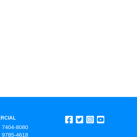
RCIAL
9 7404-8080
9 9785-4618