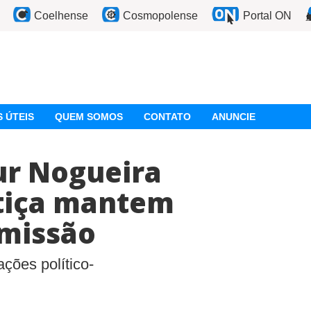
Coelhense
Cosmopolense
Portal ON
 ÚTEIS
QUEM SOMOS
CONTATO
ANUNCIE
ur Nogueira
stiça mantem
missão
ções político-