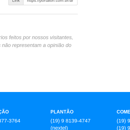
Link
s feitos por nossos visitantes,
s não representam a opinião do
ÇÃO
PLANTÃO
COME
877-3764
(19) 9 8139-4747
(19) 
(nextel)
(19) 