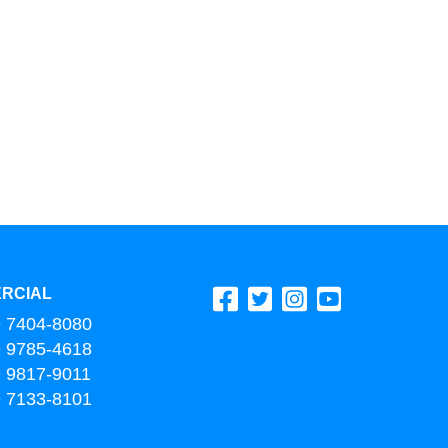
RCIAL
9 7404-8080
9 9785-4618
9 9817-9011
9 7133-8101