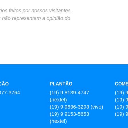
s feitos por nossos visitantes,
s não representam a opinião do
ÇÃO
PLANTÃO
COME
877-3764
(19) 9 8139-4747
(19) 
(nextel)
(19) 
(19) 9 9636-3293 (vivo)
(19) 
(19) 9 9153-5653
(19) 
(nextel)