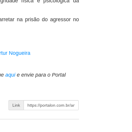
egridade física e psicológica da
rretar na prisão do agressor no
rtur Nogueira
ue
aqui
e envie para o Portal
Link