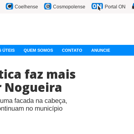
Coelhense
Cosmopolense
Portal ON
 ÚTEIS
QUEM SOMOS
CONTATO
ANUNCIE
ica faz mais
r Nogueira
 uma facada na cabeça,
ontinuam no município