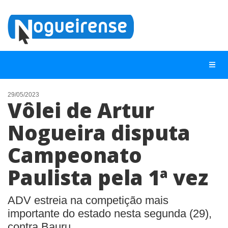
29/05/2023
Vôlei de Artur
NOTÍCIAS
Nogueira disputa
LISTA DIGITAL
Campeonato
TELEFONES ÚTEIS
QUEM SOMOS
Paulista pela 1ª vez
CONTATO
ADV estreia na competição mais
ANUNCIE
importante do estado nesta segunda (29),
contra Bauru