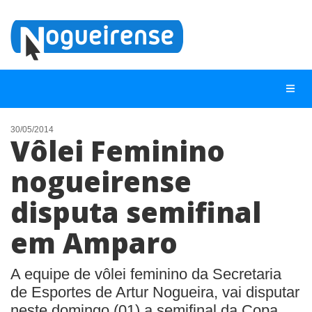
30/05/2014
Vôlei Feminino
NOTÍCIAS
nogueirense
LISTA DIGITAL
disputa semifinal
TELEFONES ÚTEIS
QUEM SOMOS
em Amparo
CONTATO
A equipe de vôlei feminino da Secretaria
ANUNCIE
de Esportes de Artur Nogueira, vai disputar
neste domingo (01) a semifinal da Copa