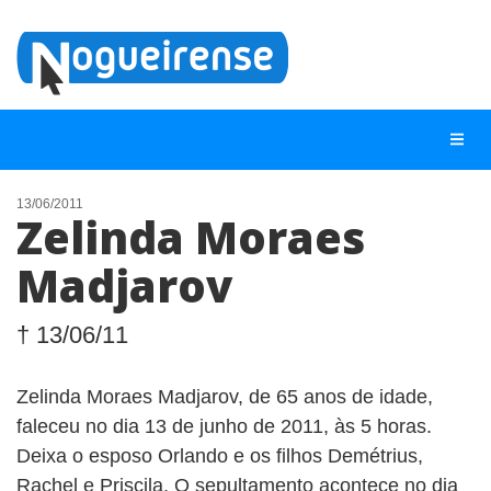
13/06/2011
Zelinda Moraes
NOTÍCIAS
Madjarov
LISTA DIGITAL
TELEFONES ÚTEIS
† 13/06/11
QUEM SOMOS
Zelinda Moraes Madjarov, de 65 anos de idade,
CONTATO
faleceu no dia 13 de junho de 2011, às 5 horas.
ANUNCIE
Deixa o esposo Orlando e os filhos Demétrius,
Rachel e Priscila. O sepultamento acontece no dia