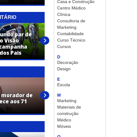
Casa e Construção
Centro Médico
Clínica
ITÁRIO
Consultoria de
Marketing
undo par de
Contabilidade
to Visão
Physius Bodybuilding: a
Curso Técnico
a campanha
academia ideal para você
Cursos
 dos Pais
alcançar seus objetivos
D
Decoração
Design
E
Escola
, morador de
Janecleide Caetano da Silva,
M
ece aos 71
moradora de Cosmópolis,
Marketing
falece aos 46 anos
Materiais de
construção
Médico
Móveis
O