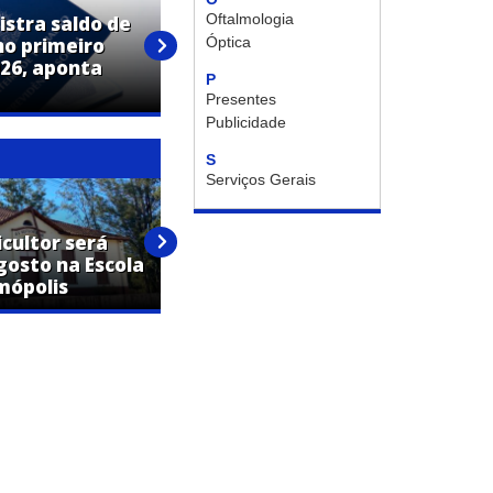
Oftalmologia
istra saldo de
Óptica
o primeiro
Via Campos Transportes está
26, aponta
com vagas abertas para
P
diversos setores
Presentes
Publicidade
S
Serviços Gerais
icultor será
Expo Artur confirma shows de
gosto na Escola
Mariana Fagundes e Ludmilla
mópolis
na mesma noite