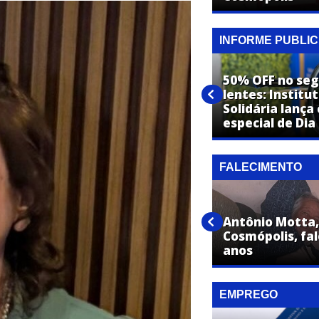
INFORME PUBLIC
50% OFF no seg
Dra. Nayara Belmonte:
lentes: Institu
Estética com naturalidade,
Solidária lanç
segurança e excelência
especial de Dia
FALECIMENTO
Aparecida Polaki de Andrade,
Antônio Motta
de Cosmópolis, falece aos 86
Cosmópolis, fal
anos
anos
EMPREGO