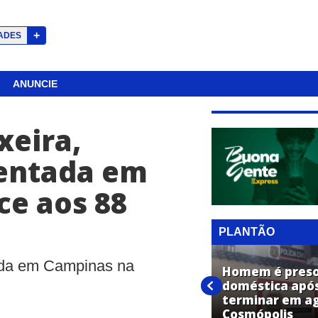
+
ADES
ANUNCIE
xeira,
sentada em
ce aos 88
PLANTÃO
ada em Campinas na
PF realiza operação contra
Homem é preso 
esquema de anabolizantes e
doméstica após
cumpre mandados em
terminar em a
Cosmópolis
Cosmópolis