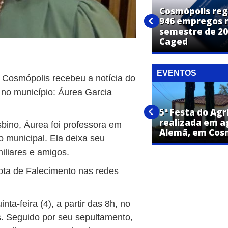
Cosmópolis reg
Cosmópolis abre inscrições
946 empregos n
para concurso público com
semestre de 20
vagas em 36 cargos
Caged
EVENTOS
de Cosmópolis recebeu a notícia do
 no município: Áurea Garcia
5ª Festa do Agr
Sicredi inaugura agência no
realizada em a
sbino, Áurea foi professora em
Centro de Cosmópolis
Alemã, em Cos
 municipal. Ela deixa seu
miliares e amigos.
ota de Falecimento nas redes
ta-feira (4), a partir das 8h, no
. Seguido por seu sepultamento,