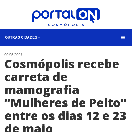
OUTRAS CIDADES +
NOTÍCIAS
09/05/2026
Cosmópolis recebe
LISTA DIGITAL
carreta de
CONTATO
mamografia
ANUNCIE
“Mulheres de Peito”
BUSCAR
entre os dias 12 e 23
de maio