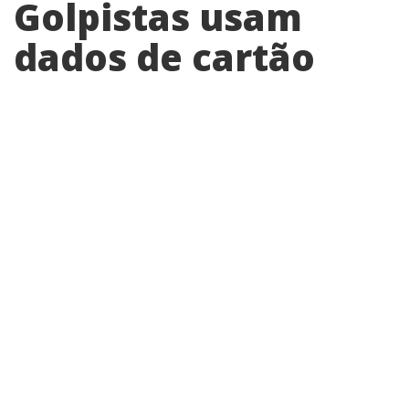
Golpistas usam
dados de cartão
virtual de moradora
de Cosmópolis e
fazem mais de R$
260 em compras
Segundo boletim de ocorrência, vítima
percebeu as transações em tempo real e
contestou as compras junto à plataforma;
parte das tentativas foi recusada