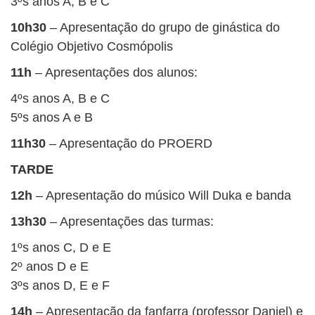
3ºs anos A, B e C
10h30
– Apresentação do grupo de ginástica do
Colégio Objetivo Cosmópolis
11h
– Apresentações dos alunos:
4ºs anos A, B e C
5ºs anos A e B
11h30
– Apresentação do PROERD
TARDE
12h
– Apresentação do músico Will Duka e banda
13h30
– Apresentações das turmas:
1ºs anos C, D e E
2º anos D e E
3ºs anos D, E e F
14h
– Apresentação da fanfarra (professor Daniel) e