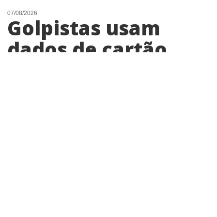
07/08/2026
Golpistas usam
dados de cartão
virtual de moradora
de Cosmópolis e
fazem mais de R$
260 em compras
Segundo boletim de ocorrência, vítima
percebeu as transações em tempo real e
contestou as compras junto à plataforma;
parte das tentativas foi recusada