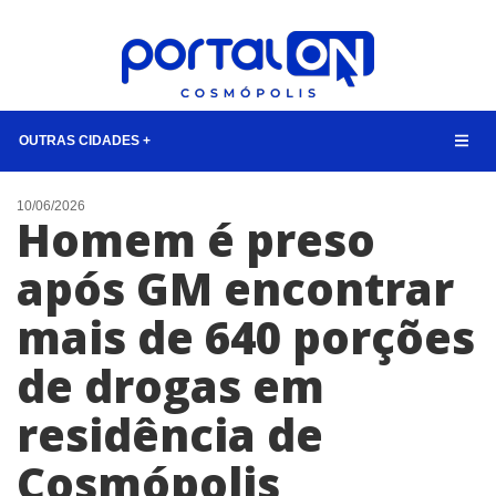
OUTRAS CIDADES +
NOTÍCIAS
10/06/2026
Homem é preso
LISTA DIGITAL
após GM encontrar
CONTATO
mais de 640 porções
ANUNCIE
de drogas em
BUSCAR
residência de
Cosmópolis