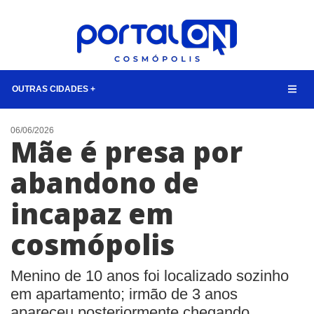
OUTRAS CIDADES +
NOTÍCIAS
06/06/2026
Mãe é presa por
LISTA DIGITAL
abandono de
CONTATO
incapaz em
ANUNCIE
cosmópolis
BUSCAR
Menino de 10 anos foi localizado sozinho
em apartamento; irmão de 3 anos
apareceu posteriormente chegando