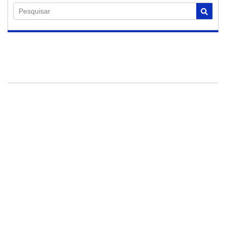
Pesquisar
07/08/2026
Primeiro semestre
registra 157
ocorrências com
entorpecentes em
Cosmópolis
Produtividade policial em relação ao