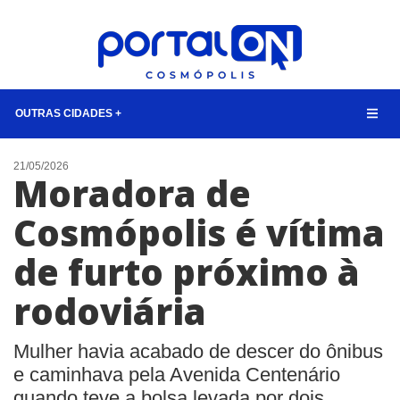
OUTRAS CIDADES +
NOTÍCIAS
21/05/2026
Moradora de
LISTA DIGITAL
Cosmópolis é vítima
CONTATO
de furto próximo à
ANUNCIE
rodoviária
BUSCAR
Mulher havia acabado de descer do ônibus
e caminhava pela Avenida Centenário
quando teve a bolsa levada por dois