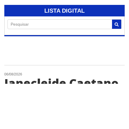
LISTA DIGITAL
Pesquisar
06/08/2026
Janecleide Caetano
da Silva, moradora
de Cosmópolis,
falece aos 46 anos