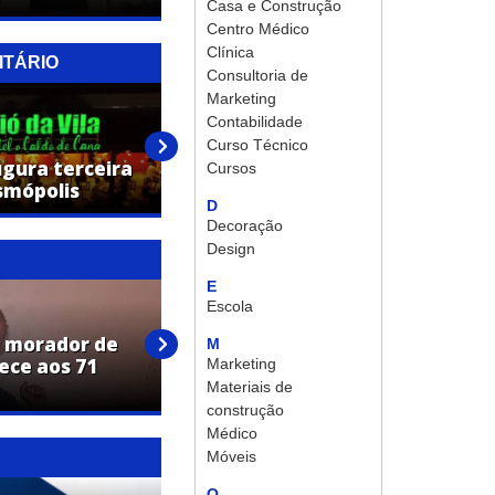
Casa e Construção
Centro Médico
Clínica
ITÁRIO
Consultoria de
Marketing
50% OFF no segundo par de
Contabilidade
lentes: Instituto Visão
Curso Técnico
ugura terceira
Solidária lança campanha
Cursos
smópolis
especial de Dia dos Pais
D
Decoração
Design
E
Escola
, morador de
Janecleide Caetano da Silva,
M
ece aos 71
moradora de Cosmópolis,
Marketing
falece aos 46 anos
Materiais de
construção
Médico
Móveis
O