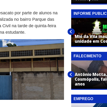
esacato por parte de alunos na
INFORME PUBLIC
alizada no bairro Parque das
Sicredi amplia protagonismo
 Civil na tarde de quinta-feira
global com delegação de mais
de 100 lideranças na
ma estudante.
Conferência Mundial das
Mió da Vila ina
Cooperativas de Crédito 2026
unidade em Co
FALECIMENTO
Aparecida Polaki de Andrade,
Antônio Motta
de Cosmópolis, falece aos 86
Cosmópolis, fal
anos
anos
EMPREGO