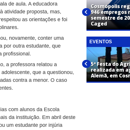
sala de aula. A educadora
Cosmópolis reg
 à atividade proposta, mas,
Cosmópolis abre inscrições
946 empregos n
para concurso público com
semestre de 20
respeitou as orientações e foi
vagas em 36 cargos
Caged
linares.
isou, novamente, conter uma
EVENTOS
 por outra estudante, que
 profissional.
5ª Festa do Agr
, a professora relatou a
Sicredi inaugura agência no
realizada em a
adolescente, que a questionou,
Centro de Cosmópolis
Alemã, em Cos
adas contra a menor. O caso
entes.
cias com alunos da Escola
ais da instituição. Em abril deste
ou um estudante por injúria