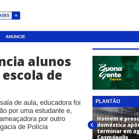
+
ADES
ANUNCIE
ncia alunos
 escola de
PLANTÃO
ala de aula, educadora foi
lão por uma estudante e,
 ameaçadora por outro
PF realiza operação contra
Homem é preso 
esquema de anabolizantes e
doméstica após
egacia de Polícia
cumpre mandados em
terminar em a
Cosmópolis
Cosmópolis