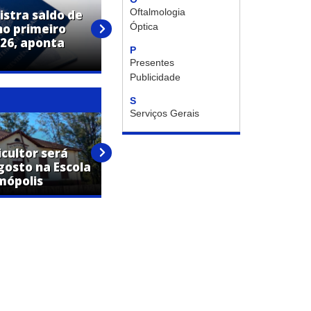
Oftalmologia
istra saldo de
Óptica
o primeiro
Via Campos Transportes está
26, aponta
com vagas abertas para
P
diversos setores
Presentes
Publicidade
S
Serviços Gerais
icultor será
Expo Artur confirma shows de
gosto na Escola
Mariana Fagundes e Ludmilla
mópolis
na mesma noite