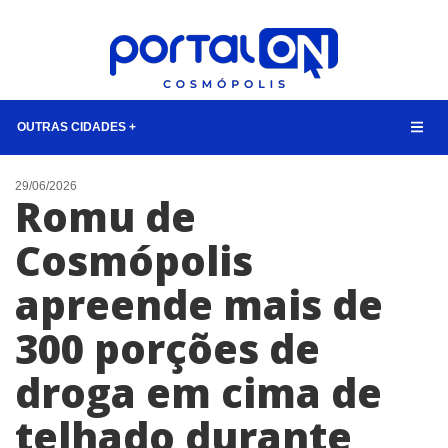
OUTRAS CIDADES +
NOTÍCIAS
29/06/2026
Romu de
LISTA DIGITAL
Cosmópolis
CONTATO
apreende mais de
ANUNCIE
300 porções de
BUSCAR
droga em cima de
telhado durante