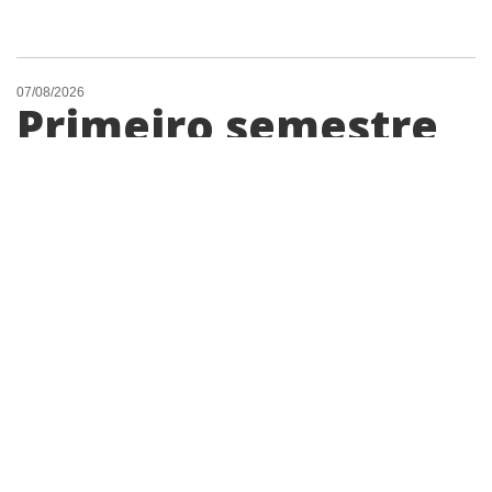
07/08/2026
Primeiro semestre
registra 157
ocorrências com
entorpecentes em
Cosmópolis
Produtividade policial em relação ao
combate dos entorpecentes cresce 46%
neste ano; dados são da Secretaria de
Segurança Pública de São Paulo