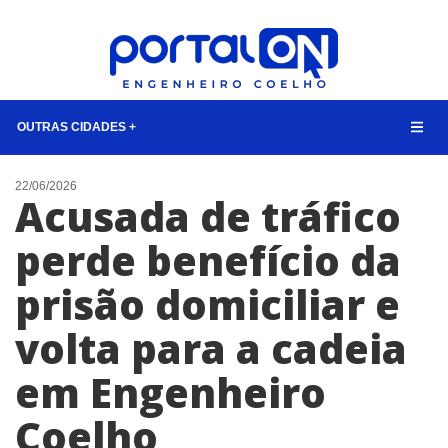
OUTRAS CIDADES +
NOTÍCIAS
22/06/2026
Acusada de tráfico
LISTA DIGITAL
perde benefício da
TELEFONES ÚTEIS
prisão domiciliar e
CONTATO
ANUNCIE
volta para a cadeia
em Engenheiro
BUSCAR
Coelho