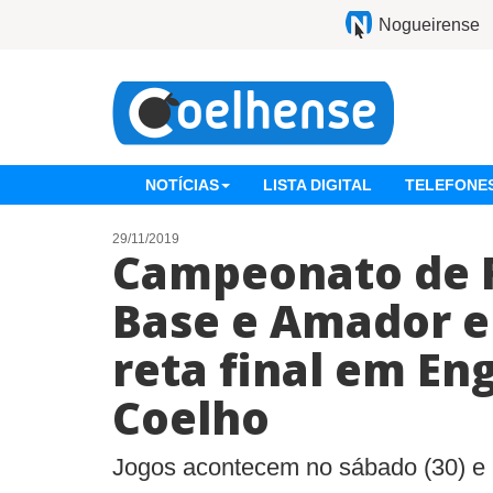
Nogueirense
NOTÍCIAS
LISTA DIGITAL
TELEFONES
29/11/2019
Campeonato de F
Base e Amador 
reta final em En
Coelho
Jogos acontecem no sábado (30) e 