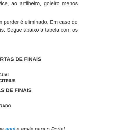
e, ao artilheiro, goleiro menos
m perder é eliminado. Em caso de
tis. Segue abaixo a tabela com os
RTAS DE FINAIS
GUAI
CITRIUS
S DE FINAIS
RADO
ue
aqui
e envie para o Portal