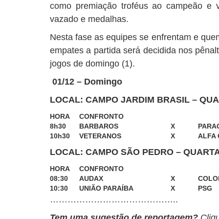
como premiação troféus ao campeão e vic
vazado e medalhas.
Nesta fase as equipes se enfrentam e que
empates a partida será decidida nos pênal
jogos de domingo (1).
01/12 – Domingo
LOCAL: CAMPO JARDIM BRASIL – QUA
HORA
CONFRONTO
8h30
BARBAROS
X
PARA
10h30
VETERANOS
X
ALFA 
LOCAL: CAMPO SÃO PEDRO – QUARTA
HORA
CONFRONTO
08:30
AUDAX
X
COLO
10:30
UNIÃO PARAÍBA
X
PSG
……………………………………..
Tem uma sugestão de reportagem?
Cliq