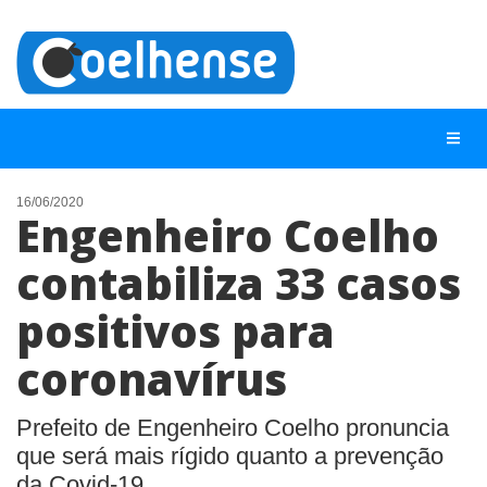
16/06/2020
Engenheiro Coelho
NOTÍCIAS
contabiliza 33 casos
LISTA DIGITAL
positivos para
TELEFONES ÚTEIS
CONTATO
coronavírus
ANUNCIE
Prefeito de Engenheiro Coelho pronuncia
que será mais rígido quanto a prevenção
BUSCAR
da Covid-19