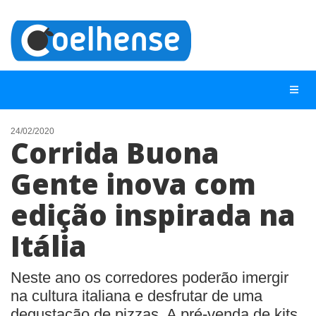
24/02/2020
Corrida Buona
NOTÍCIAS
Gente inova com
LISTA DIGITAL
edição inspirada na
TELEFONES ÚTEIS
CONTATO
Itália
ANUNCIE
Neste ano os corredores poderão imergir
na cultura italiana e desfrutar de uma
BUSCAR
degustação de pizzas. A pré-venda de kits