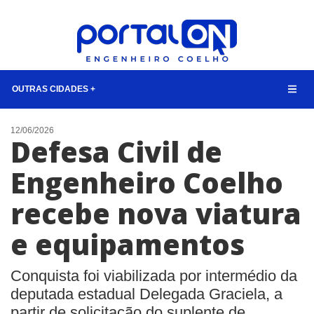
OUTRAS CIDADES +
NOTÍCIAS
12/06/2026
Defesa Civil de
LISTA DIGITAL
Engenheiro Coelho
TELEFONES ÚTEIS
recebe nova viatura
CONTATO
ANUNCIE
e equipamentos
BUSCAR
Conquista foi viabilizada por intermédio da
deputada estadual Delegada Graciela, a
partir de solicitação do suplente de