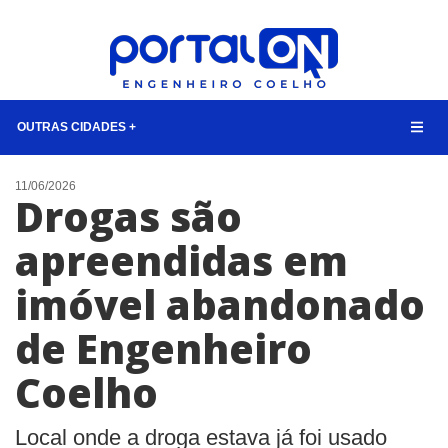
OUTRAS CIDADES +
NOTÍCIAS
11/06/2026
Drogas são
LISTA DIGITAL
apreendidas em
TELEFONES ÚTEIS
imóvel abandonado
CONTATO
ANUNCIE
de Engenheiro
Coelho
BUSCAR
Local onde a droga estava já foi usado