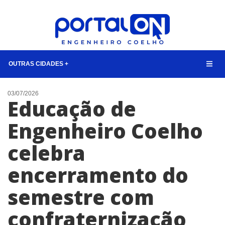
OUTRAS CIDADES +
NOTÍCIAS
03/07/2026
Educação de
LISTA DIGITAL
Engenheiro Coelho
TELEFONES ÚTEIS
celebra
CONTATO
ANUNCIE
encerramento do
semestre com
BUSCAR
confraternização