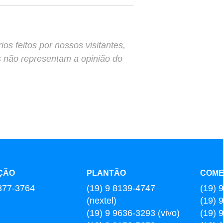
s feitos por nossos visitantes,
s não representam a opinião do
ÇÃO
PLANTÃO
COME
877-3764
(19) 9 8139-4747
(19) 
(nextel)
(19) 
(19) 9 9636-3293 (vivo)
(19) 