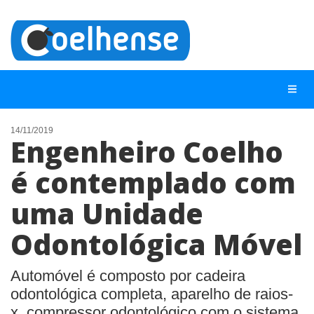
14/11/2019
Engenheiro Coelho
NOTÍCIAS
é contemplado com
LISTA DIGITAL
uma Unidade
TELEFONES ÚTEIS
CONTATO
Odontológica Móvel
ANUNCIE
Automóvel é composto por cadeira
odontológica completa, aparelho de raios-
BUSCAR
x, compressor odontológico com o sistema