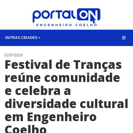
OUTRAS CIDADES +
NOTÍCIAS
02/07/2026
Festival de Tranças
LISTA DIGITAL
reúne comunidade
TELEFONES ÚTEIS
e celebra a
CONTATO
ANUNCIE
diversidade cultural
em Engenheiro
BUSCAR
Coelho