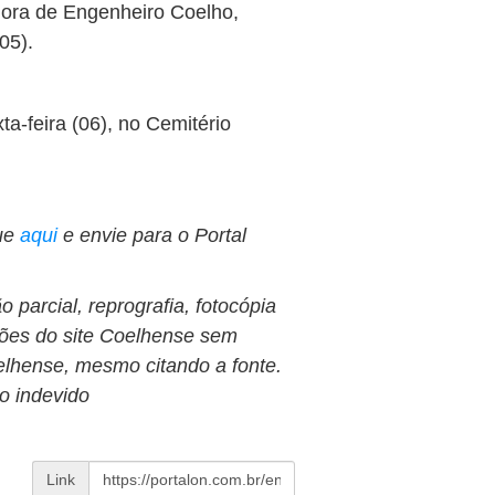
ora de Engenheiro Coelho,
05).
a-feira (06), no Cemitério
ue
aqui
e envie para o Portal
 parcial, reprografia, fotocópia
ções do site Coelhense sem
oelhense, mesmo citando a fonte.
so indevido
Link