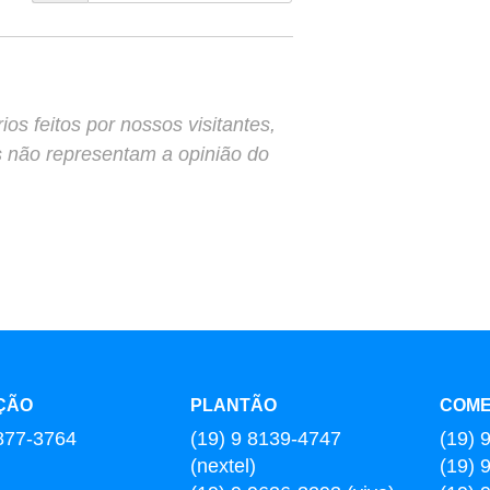
s feitos por nossos visitantes,
s não representam a opinião do
ÇÃO
PLANTÃO
COME
877-3764
(19) 9 8139-4747
(19) 
(nextel)
(19) 