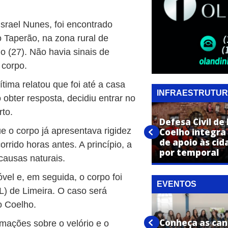
srael Nunes, foi encontrado
 Taperão, na zona rural de
 (27). Não havia sinais de
 corpo.
ítima relatou que foi até a casa
INFRAESTRUTU
 obter resposta, decidiu entrar no
rto.
Defesa Civil de
ue o corpo já apresentava rigidez
Operação Tapa-Buraco é
Coelho integra
intensificada em Engenheiro
de apoio às cid
rrido horas antes. A princípio, a
Coelho
por temporal
causas naturais.
móvel e, em seguida, o corpo foi
EVENTOS
L) de Limeira. O caso será
o Coelho.
Expo Artur confirma shows de
Conheça as can
mações sobre o velório e o