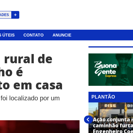
+
ADES
 ÚTEIS
CONTATO
ANUNCIE
 rural de
ho é
to em casa
PLANTÃO
foi localizado por um
Mulher com mandado de
Ação conjunta 
prisão é capturada em
caminhão furt
Engenheiro Coelho
Engenheiro Coe