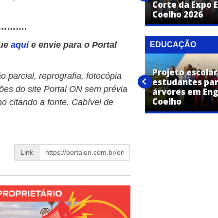
Mariana Fagundes e Ludmilla
Corte da Expo 
na mesma noite
Coelho 2026
……….
que
aqui
e envie para o Portal
EDUCAÇÃO
Projeto escolar
 parcial, reprografia, fotocópia
Educação de Engenheiro
estudantes par
ões do site Portal ON sem prévia
Coelho realiza reunião de
árvores em En
alinhamento
Coelho
o citando a fonte. Cabível de
Link