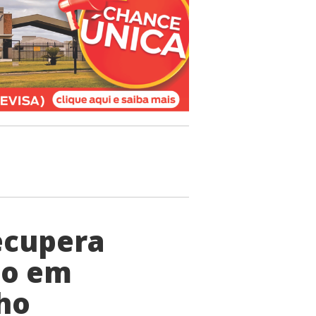
ecupera
do em
ho