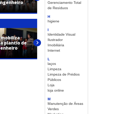
Engenheiro
Corte da Expo Engenheiro
Gerenciamento Total
Coelho 2026
de Resíduos
H
higiene
I
Identidade Visual
 mobiliza
Ilustrador
a plantio de
Rede Municipal de Engenheiro
Imobiliária
genheiro
Coelho retoma aulas do
Internet
segundo semestre
L
laços
Limpeza
Limpeza de Prédios
Públicos
Loja
loja online
M
Manutenção de Áreas
Verdes