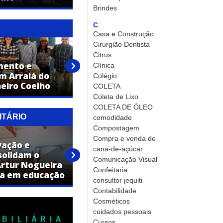
Brindes
C
Casa e Construção
Cirurgião Dentista
Citrus
imento e
Campanha do agasalho entra
Clínica
m Arraiá do
na fase de distribuição em
Colégio
eiro Coelho
Engenheiro Coelho
COLETA
Coleta de Lixo
COLETA DE ÓLEO
ITÁRIO
comodidade
Compostagem
Compra e venda de
vação e
Vestibular de Medicina da
cana-de-açúcar
solidam o
UniFAJ abre inscrições para
Comunicação Visual
Artur Nogueira
nova turma com início em
Confeitaria
ia em educação
2027
consultor jequiti
Contabilidade
Cosméticos
cuidados pessoais
Cursos