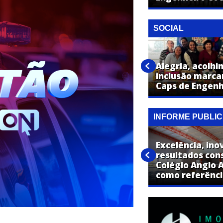
SOCIAL
Câmara de Engenheiro Coelho
sedia Conferência dos
Alegria, acolh
Direitos da Criança e do
inclusão marca
Adolescente
Caps de Engenh
INFORME PUBLIC
SUCESSO: Tradicional Festa
Excelência, ino
Junina do Colégio Anglo foi
resultados con
realizada no último sábado
Colégio Anglo 
(20) em Artur Nogueira
como referênc