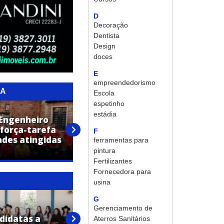
D
Decoração
Dentista
Design
doces
E
empreendedorismo
RA
Escola
espetinho
estádia
 Engenheiro
 força-tarefa
Campo de Malha de
F
ades atingidas
Engenheiro Coelho será
ferramentas para
revitalizado
pintura
Fertilizantes
Fornecedora para
usina
G
Doze candidatas são
Gerenciamento de
didatas a
definidas e disputarão a
Aterros Sanitários