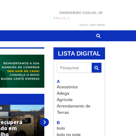
ENGENHEIRO COELHO
, SP
...
--°
--°
Dados: Open-Meteo
LISTA DIGITAL
Pesquisar
A
Acessórios
Adega
Agrícola
Arrendamento de
Terras
recupera
Homem é preso em flagrante
B
ado em
por furto de veículo em
bolo
lho
Engenheiro Coelho
bolo no pote