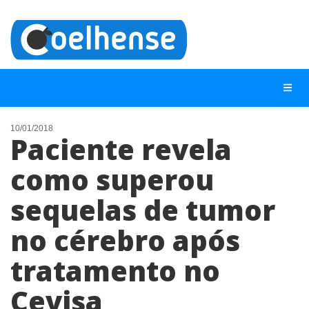
10/01/2018
Paciente revela
NOTÍCIAS
como superou
LISTA DIGITAL
sequelas de tumor
TELEFONES ÚTEIS
CONTATO
no cérebro após
ANUNCIE
tratamento no
Cevisa
BUSCAR